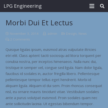
LPG Engineering
Morbi Dui Et Lectus
November 3, 2014
admin
Design
,
News
2
Comments
Quisque ligulas ipsum, euismod atras vulputate iltricies
etri elit. Class aptent taciti sociosqu ad litora torquent per
conubia nostra, per inceptos himenaeos. Nulla nunc dui,
tristique in semper vel, congue sed ligula. Nam dolor ligula,
faucibus id sodales in, auctor fringilla libero. Pellentesque
pellentesque tempor tellus eget hendrerit. Morbi id
aliquam ligula. Aliquam id dui sem. Proin rhoncus consequat
nisl, eu ornare mauris tincidunt vitae. Vestibulum sodales
ante a purus volutpat euismod. Proin sodales quam nec
ante sollicitudin lacinia. Ut egestas bibendum tempor.