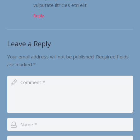
vulputate iltricies etri elit.
Reply
Leave a Reply
Your email address will not be published.
Required fields
are marked
*